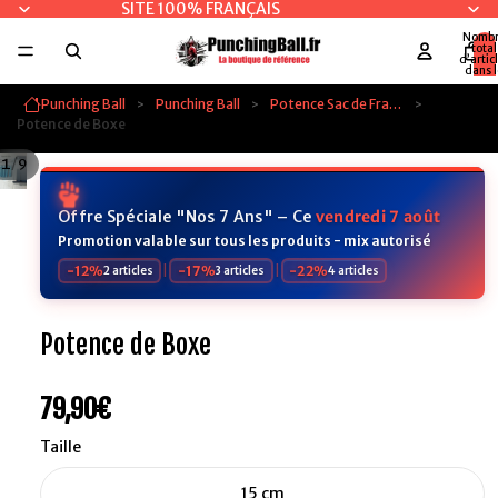
SITE 100% FRANÇAIS
Nomb
total
d’artic
dans l
panier:
Punching Ball
Punching Ball
Potence Sac de Frappe
Potence de Boxe
/
1
9
Offre Spéciale "Nos 7 Ans" – Ce
vendredi 7 août
Promotion valable sur tous les produits - mix autorisé
-12%
|
-17%
|
-22%
2 articles
3 articles
4 articles
Potence de Boxe
79,90€
Taille
15 cm