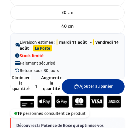
30 cm
40 cm
Livraison estimée :
mardi 11 août
–
vendredi 14
août
La Poste
Stock limité
Paiement sécurisé
Retour sous 30 jours
Diminuer
Augmenter
la
la
Ajouter au panier
quantité
quantité
19
personnes consultent ce produit
Découvrez la Potence de Boxe qui optimise vos